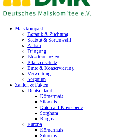
Mais kompakt
Botanik & Züchtung
Saatgut & Sortenwahl
Anbau
Düngung
Biostimulanzien
Pflanzenschutz
Ernte & Konservierung
Verwertung
Sorghum
Zahlen & Fakten
Deutschland
Körnermais
Silomais
Daten auf Kreisebene
Sorghum
Biogas
Europa
Körnermais
Silomais