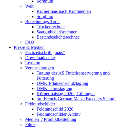
Sorghum
Welt
Körnermais nach Kontinenten
Sorghum
Berechnungs-Tools
Trockenrechner
Saatgutbedarfsrechner
Bestandesdichterechner
FAQ
Presse & Medien
Fachzeitschrift „mais“
Downloadcenter
Lexikon
Veranstaltungen
Tagung des AS Futterkonservierung und
Fütterung
DMK-Pflanzenschutztagung
DMK-Jahrestagung
Körnermaistag 2026 | Göttingen
3rd French-German Maize Breeders School
Feldrandschilder
Feldrandschild 2026
Feldrandschilder-Archiv
Medien- / Produktbestellung
Filme