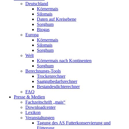
Deutschland
Körnermais
Silomais
Daten auf Kreisebene
Sorghum
Biogas
Europa
Körnermais
Silomais
Sorghum
Welt
Körnermais nach Kontinenten
Sorghum
Berechnungs-Tools
Trockenrechner
Saatgutbedarfsrechner
Bestandesdichterechner
FAQ
Presse & Medien
Fachzeitschrift „mais“
Downloadcenter
Lexikon
Veranstaltungen
Tagung des AS Futterkonservierung und
Fütterung