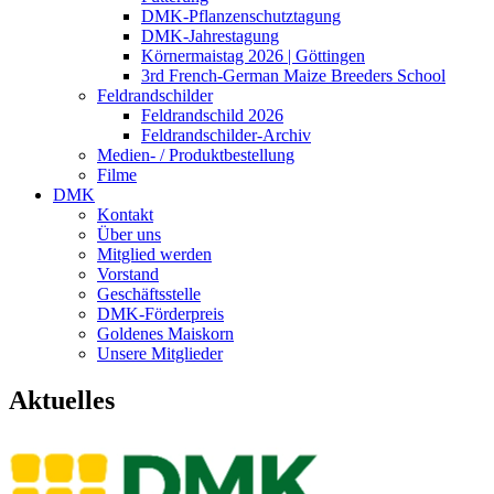
DMK-Pflanzenschutztagung
DMK-Jahrestagung
Körnermaistag 2026 | Göttingen
3rd French-German Maize Breeders School
Feldrandschilder
Feldrandschild 2026
Feldrandschilder-Archiv
Medien- / Produktbestellung
Filme
DMK
Kontakt
Über uns
Mitglied werden
Vorstand
Geschäftsstelle
DMK-Förderpreis
Goldenes Maiskorn
Unsere Mitglieder
Aktuelles