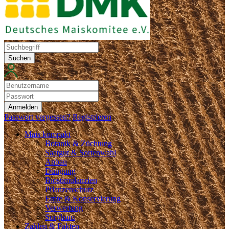
Suchen
Anmelden
Passwort vergessen?
Registrieren
Mais kompakt
Botanik & Züchtung
Saatgut & Sortenwahl
Anbau
Düngung
Biostimulanzien
Pflanzenschutz
Ernte & Konservierung
Verwertung
Sorghum
Zahlen & Fakten