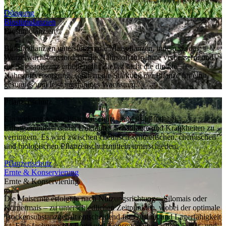
Düngung
Biostimulanzien
Biostimulanzien
Biostimulanzien unterstützen die Maispflanzen, indem sie das
Wurzelwachstum fördern, die Nährstoffaufnahme verbessern, und
die Stresstoleranz erhöhen. Ihr Ziel ist nicht die direkte
Nährstoffversorgung, sondern die Stärkung der Pflanze für ein
gesundes und leistungsfähiges Wachstum.
Pflanzenschutz
Ein wirkungsvoller Pflanzenschutz im Mais hilft dabei,
Ertragseinbußen durch Unkräuter, Schädlinge und Krankheiten zu
verringern. Es wird zwischen chemisch-synthetischen, chemischen
und biologischen Pflanzenschutzmitteln unterschieden.
Pflanzenschutz
Ernte & Konservierung
Ernte & Konservierung
Die Maisernte erfolgt je nach Nutzungsrichtung – Silomais oder
Körnermais – zu unterschiedlichen Zeitpunkten, wobei der optimale
Trockensubstanzgehalt entscheidend für Qualität und Lagerfähigkeit
ist. Eine fachgerechte Ernte und Konservierung sichern Futter- und