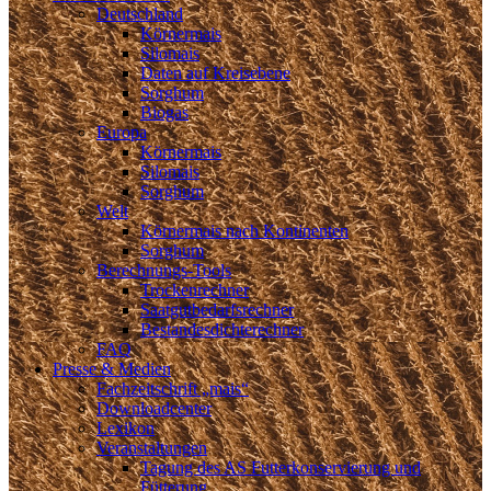
Deutschland
Körnermais
Silomais
Daten auf Kreisebene
Sorghum
Biogas
Europa
Körnermais
Silomais
Sorghum
Welt
Körnermais nach Kontinenten
Sorghum
Berechnungs-Tools
Trockenrechner
Saatgutbedarfsrechner
Bestandesdichterechner
FAQ
Presse & Medien
Fachzeitschrift „mais“
Downloadcenter
Lexikon
Veranstaltungen
Tagung des AS Futterkonservierung und
Fütterung