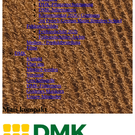
DMK-Pflanzenschutztagung
DMK-Jahrestagung
Körnermaistag 2026 | Göttingen
3rd French-German Maize Breeders School
Feldrandschilder
Feldrandschild 2026
Feldrandschilder-Archiv
Medien- / Produktbestellung
Filme
DMK
Kontakt
Über uns
Mitglied werden
Vorstand
Geschäftsstelle
DMK-Förderpreis
Goldenes Maiskorn
Unsere Mitglieder
Mais kompakt