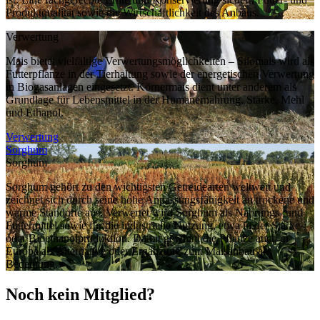
Produktqualität sowie die Wirtschaftlichkeit des Anbaus.
Verwertung
Mais bietet vielfältige Verwertungsmöglichkeiten – Silomais wird als
Futterpflanze in der Tierhaltung sowie der energetischen Verwertung
in Biogasanlagen eingesetzt. Körnermais dient unter anderem als
Grundlage für Lebensmittel in der Humanernährung, Stärke, Mehl
und Ethanol.
Verwertung
Sorghum
Sorghum
Sorghum gehört zu den wichtigsten Getreidearten weltweit und
zeichnet sich durch seine hohe Anpassungsfähigkeit an trockene und
warme Standorte aus. Verwertet wird Sorghum als Nahrungs- und
Futtermittel sowie für die industrielle Nutzung, etwa in der Stärke-
oder Bioethanolproduktion. Damit gewinnt die Pflanze auch in
Europa als Alternative oder Ergänzung zum Maisanbau an
Bedeutung.
Noch kein Mitglied?