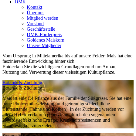
DMK
Kontakt
Über uns
Mitglied werden
Vorstand
Geschäftsstelle
DMK-Förderpreis
Goldenes Maiskorn
Unsere Mitglieder
Vom Ursprung in Mittelamerika bis auf unsere Felder: Mais hat eine
faszinierende Entwicklung hinter sich.
Entdecken Sie die wichtigsten Grundlagen rund um Anbau,
Nutzung und Verwertung dieser vielseitigen Kulturpflanze.
Botanik & Züchtung
Botanik & Züchtung
Mais ist eine C4-Pflanze aus der Familie der Süßgräser. Sie hat eine
hohe Photosyntheseleistung und getrenntgeschlechtliche
Blütenstände (Fahne und Kolben). In der Züchtung werden vor
allem Hybridverfahren genutzt, um durch den sogenannten
Heterosiseffekt hohe Erträge, Krankheitsresistenzen und
Standfestigkeit zu erzielen.
Saatgut & Sortenwahl