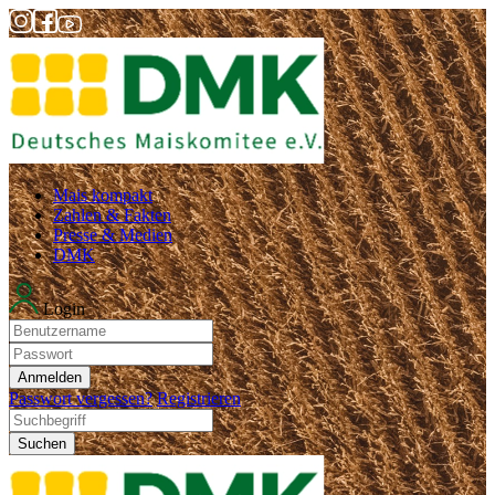
Mais kompakt
Zahlen & Fakten
Presse & Medien
DMK
Login
Anmelden
Passwort vergessen?
Registrieren
Suchen