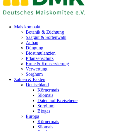
Mais kompakt
Botanik & Züchtung
Saatgut & Sortenwahl
Anbau
Düngung
Biostimulanzien
Pflanzenschutz
Ernte & Konservierung
Verwertung
Sorghum
Zahlen & Fakten
Deutschland
Körnermais
Silomais
Daten auf Kreisebene
Sorghum
Biogas
Europa
Körnermais
Silomais