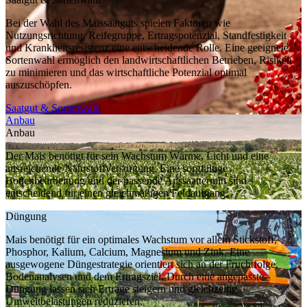
Bei der Wahl des Maissaatguts spielen Faktoren wie
Nutzungsrichtung, Reifegruppe, Ertragspotenzial, Standfestigkeit
und Krankheitsresistenz eine entscheidende Rolle. Eine geeignete
Sortenwahl ermöglich den landwirtschaftlichen Betrieben, Risiken
zu minimieren und das wirtschaftliche Potenzial optimal
auszuschöpfen.
Saatgut & Sortenwahl
Anbau
Anbau
Der Mais benötigt für sein Wachstum Wärme, Licht und eine
ausreichende Nährstoffversorgung. Eine sorgfältige
Bodenbearbeitung und der passende Aussaattermin sind
entscheidend für einen gleichmäßigen Feldaufgang.
Düngung
Mais benötigt für ein optimales Wachstum vor allem Stickstoff,
Phosphor, Kalium, Calcium, Magnesium und Zink. Eine
ausgewogene Düngestrategie orientiert sich an der Fruchtfolge,
Bodenanalysen und dem Ertragsziel. Durch eine angepasste
Düngung lassen sich Erträge steigern und gleichzeitig
Umweltbelastungen reduzieren.