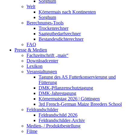
Sorghum
Welt
Körnermais nach Kontinenten
Sorghum
Berechnungs-Tools
Trockenrechner
Saatgutbedarfsrechner
Bestandesdichterechner
FAQ
Presse & Medien
Fachzeitschrift „mais“
Downloadcenter
Lexikon
Veranstaltungen
Tagung des AS Futterkonservierung und
Fütterung
DMK-Pflanzenschutztagung
DMK-Jahrestagung
Körnermaistag 2026 | Göttingen
3rd French-German Maize Breeders School
Feldrandschilder
Feldrandschild 2026
Feldrandschilder-Archiv
Medien- / Produktbestellung
Filme