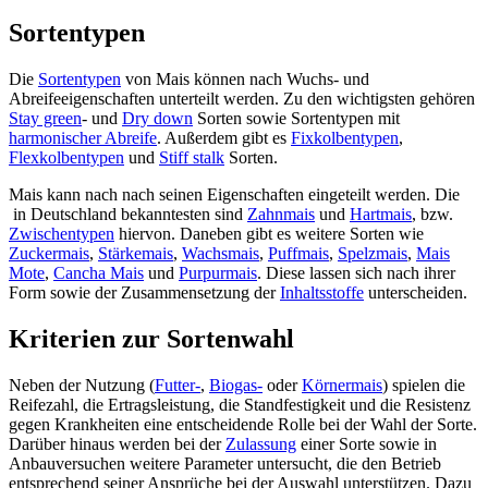
Sortentypen
Die
Sortentypen
von Mais können nach Wuchs- und
Abreifeeigenschaften unterteilt werden. Zu den wichtigsten gehören
Stay green
- und
Dry down
Sorten sowie Sortentypen mit
harmonischer Abreife
. Außerdem gibt es
Fixkolbentypen
,
Flexkolbentypen
und
Stiff stalk
Sorten.
Mais kann nach nach seinen Eigenschaften eingeteilt werden. Die
in Deutschland bekanntesten sind
Zahnmais
und
Hartmais
, bzw.
Zwischentypen
hiervon. Daneben gibt es weitere Sorten wie
Zuckermais
,
Stärkemais
,
Wachsmais
,
Puffmais
,
Spelzmais
,
Mais
Mote
,
Cancha Mais
und
Purpurmais
. Diese lassen sich nach ihrer
Form sowie der Zusammensetzung der
Inhaltsstoffe
unterscheiden.
Kriterien zur Sortenwahl
Neben der Nutzung (
Futter-
,
Biogas-
oder
Körnermais
) spielen die
Reifezahl, die Ertragsleistung, die Standfestigkeit und die Resistenz
gegen Krankheiten eine entscheidende Rolle bei der Wahl der Sorte.
Darüber hinaus werden bei der
Zulassung
einer Sorte sowie in
Anbauversuchen weitere Parameter untersucht, die den Betrieb
entsprechend seiner Ansprüche bei der Auswahl unterstützen. Dazu