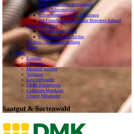
DMK-Pflanzenschutztagung
DMK-Jahrestagung
Körnermaistag 2026 | Göttingen
3rd French-German Maize Breeders School
Feldrandschilder
Feldrandschild 2026
Feldrandschilder-Archiv
Medien- / Produktbestellung
Filme
DMK
Kontakt
Über uns
Mitglied werden
Vorstand
Geschäftsstelle
DMK-Förderpreis
Goldenes Maiskorn
Unsere Mitglieder
Saatgut & Sortenwahl