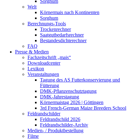
Sorghum
Welt
Körnermais nach Kontinenten
Sorghum
Berechnungs-Tools
Trockenrechner
Saatgutbedarfsrechner
Bestandesdichterechner
FAQ
Presse & Medien
Fachzeitschrift „mais“
Downloadcenter
Lexikon
Veranstaltungen
Tagung des AS Futterkonservierung und
Fütterung
DMK-Pflanzenschutztagung
DMK-Jahrestagung
Körnermaistag 2026 | Göttingen
3rd French-German Maize Breeders School
Feldrandschilder
Feldrandschild 2026
Feldrandschilder-Archiv
Medien- / Produktbestellung
Filme