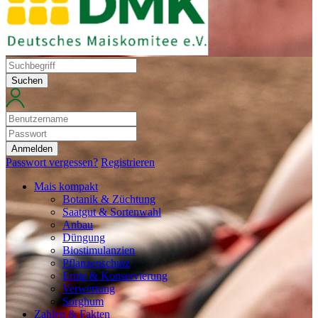
Suchen
Anmelden
Passwort vergessen?
Registrieren
Mais kompakt
Botanik & Züchtung
Saatgut & Sortenwahl
Anbau
Düngung
Biostimulanzien
Pflanzenschutz
Ernte & Konservierung
Verwertung
Sorghum
Zahlen & Fakten