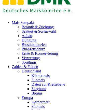
Mais kompakt
Botanik & Züchtung
Saatgut & Sortenwahl
Anbau
Düngung
Biostimulanzien
Pflanzenschutz
Ernte & Konservierung
Verwertung
Sorghum
Zahlen & Fakten
Deutschland
Körnermais
Silomais
Daten auf Kreisebene
Sorghum
Biogas
Europa
Körnermais
Silomais