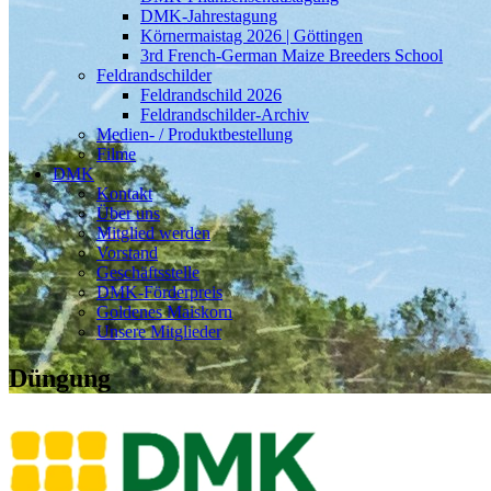
DMK-Jahrestagung
Körnermaistag 2026 | Göttingen
3rd French-German Maize Breeders School
Feldrandschilder
Feldrandschild 2026
Feldrandschilder-Archiv
Medien- / Produktbestellung
Filme
DMK
Kontakt
Über uns
Mitglied werden
Vorstand
Geschäftsstelle
DMK-Förderpreis
Goldenes Maiskorn
Unsere Mitglieder
Düngung