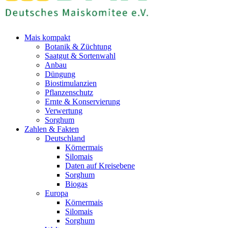
Mais kompakt
Botanik & Züchtung
Saatgut & Sortenwahl
Anbau
Düngung
Biostimulanzien
Pflanzenschutz
Ernte & Konservierung
Verwertung
Sorghum
Zahlen & Fakten
Deutschland
Körnermais
Silomais
Daten auf Kreisebene
Sorghum
Biogas
Europa
Körnermais
Silomais
Sorghum