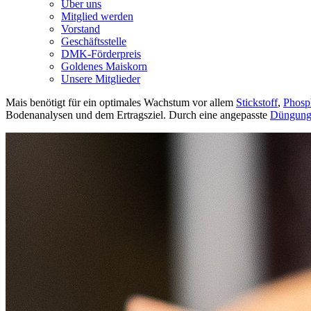
Über uns
Mitglied werden
Vorstand
Geschäftsstelle
DMK-Förderpreis
Goldenes Maiskorn
Unsere Mitglieder
Mais benötigt für ein optimales Wachstum vor allem
Stickstoff
,
Phosp
Bodenanalysen und dem Ertragsziel. Durch eine angepasste
Düngun