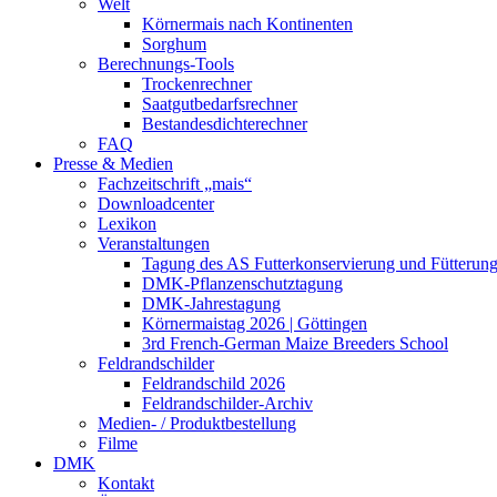
Welt
Körnermais nach Kontinenten
Sorghum
Berechnungs-Tools
Trockenrechner
Saatgutbedarfsrechner
Bestandesdichterechner
FAQ
Presse & Medien
Fachzeitschrift „mais“
Downloadcenter
Lexikon
Veranstaltungen
Tagung des AS Futterkonservierung und Fütterun
DMK-Pflanzenschutztagung
DMK-Jahrestagung
Körnermaistag 2026 | Göttingen
3rd French-German Maize Breeders School
Feldrandschilder
Feldrandschild 2026
Feldrandschilder-Archiv
Medien- / Produktbestellung
Filme
DMK
Kontakt