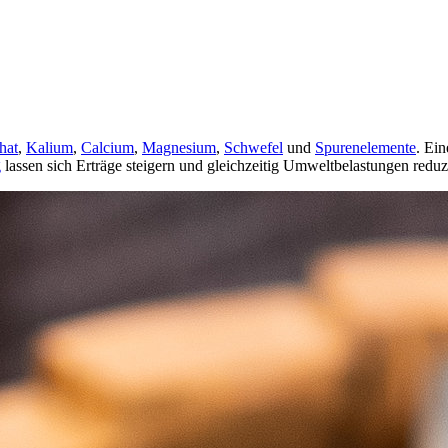
hat
,
Kalium
,
Calcium
,
Magnesium
,
Schwefel
und
Spurenelemente
. Ei
g
lassen sich Erträge steigern und gleichzeitig Umweltbelastungen reduz