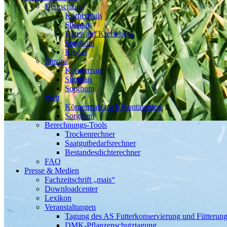
Deutschland
Körnermais
Silomais
Daten auf Kreisebene
Sorghum
Biogas
Europa
Körnermais
Silomais
Sorghum
Welt
Körnermais nach Kontinenten
Sorghum
Berechnungs-Tools
Trockenrechner
Saatgutbedarfsrechner
Bestandesdichterechner
FAQ
Presse & Medien
Fachzeitschrift „mais“
Downloadcenter
Lexikon
Veranstaltungen
Tagung des AS Futterkonservierung und Fütterun
DMK-Pflanzenschutztagung