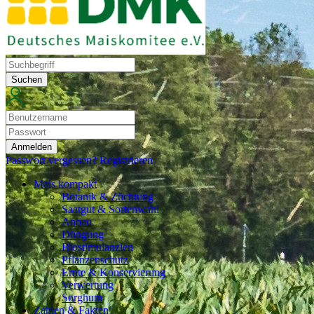
Suchen
Anmelden
Passwort vergessen?
Registrieren
Mais kompakt
Botanik & Züchtung
Saatgut & Sortenwahl
Anbau
Düngung
Biostimulanzien
Pflanzenschutz
Ernte & Konservierung
Verwertung
Sorghum
Zahlen & Fakten