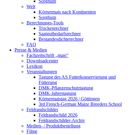
Sorghum
Welt
Körnermais nach Kontinenten
Sorghum
Berechnungs-Tools
Trockenrechner
Saatgutbedarfsrechner
Bestandesdichterechner
FAQ
Presse & Medien
Fachzeitschrift „mais“
Downloadcenter
Lexikon
Veranstaltungen
Tagung des AS Futterkonservierung und
Fütterung
DMK-Pflanzenschutztagung
DMK-Jahrestagung
Körnermaistag 2026 | Göttingen
3rd French-German Maize Breeders School
Feldrandschilder
Feldrandschild 2026
Feldrandschilder-Archiv
Medien- / Produktbestellung
Filme