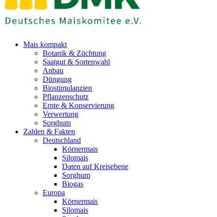
Mais kompakt
Botanik & Züchtung
Saatgut & Sortenwahl
Anbau
Düngung
Biostimulanzien
Pflanzenschutz
Ernte & Konservierung
Verwertung
Sorghum
Zahlen & Fakten
Deutschland
Körnermais
Silomais
Daten auf Kreisebene
Sorghum
Biogas
Europa
Körnermais
Silomais