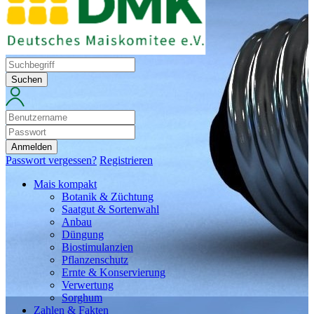
Suchen
Anmelden
Passwort vergessen?
Registrieren
Mais kompakt
Botanik & Züchtung
Saatgut & Sortenwahl
Anbau
Düngung
Biostimulanzien
Pflanzenschutz
Ernte & Konservierung
Verwertung
Sorghum
Zahlen & Fakten