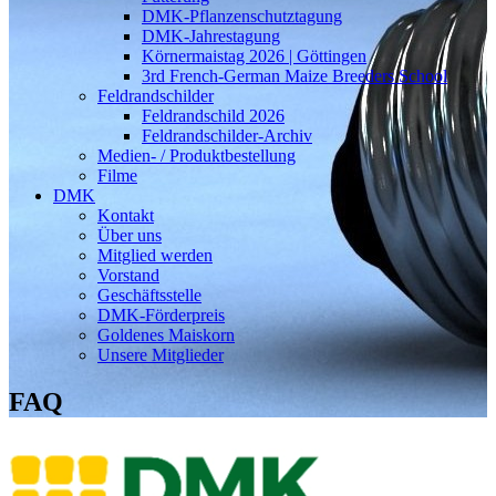
DMK-Pflanzenschutztagung
DMK-Jahrestagung
Körnermaistag 2026 | Göttingen
3rd French-German Maize Breeders School
Feldrandschilder
Feldrandschild 2026
Feldrandschilder-Archiv
Medien- / Produktbestellung
Filme
DMK
Kontakt
Über uns
Mitglied werden
Vorstand
Geschäftsstelle
DMK-Förderpreis
Goldenes Maiskorn
Unsere Mitglieder
FAQ