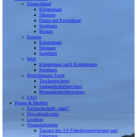
Deutschland
Körnermais
Silomais
Daten auf Kreisebene
Sorghum
Biogas
Europa
Körnermais
Silomais
Sorghum
Welt
Körnermais nach Kontinenten
Sorghum
Berechnungs-Tools
Trockenrechner
Saatgutbedarfsrechner
Bestandesdichterechner
FAQ
Presse & Medien
Fachzeitschrift „mais“
Downloadcenter
Lexikon
Veranstaltungen
Tagung des AS Futterkonservierung und
Fütterung