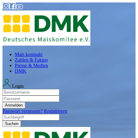
Mais kompakt
Zahlen & Fakten
Presse & Medien
DMK
Login
Anmelden
Passwort vergessen?
Registrieren
Suchen