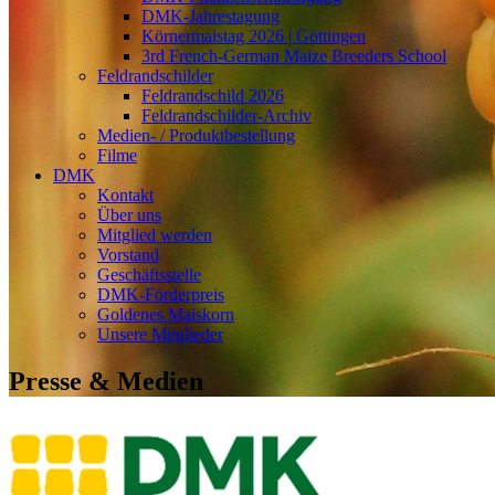
DMK-Jahrestagung
Körnermaistag 2026 | Göttingen
3rd French-German Maize Breeders School
Feldrandschilder
Feldrandschild 2026
Feldrandschilder-Archiv
Medien- / Produktbestellung
Filme
DMK
Kontakt
Über uns
Mitglied werden
Vorstand
Geschäftsstelle
DMK-Förderpreis
Goldenes Maiskorn
Unsere Mitglieder
Presse & Medien