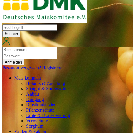
Suchen
Anmelden
Passwort vergessen?
Registrieren
Mais kompakt
Botanik & Züchtung
Saatgut & Sortenwahl
Anbau
Düngung
Biostimulanzien
Pflanzenschutz
Ernte & Konservierung
Verwertung
Sorghum
Zahlen & Fakten