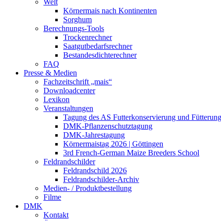
Welt
Körnermais nach Kontinenten
Sorghum
Berechnungs-Tools
Trockenrechner
Saatgutbedarfsrechner
Bestandesdichterechner
FAQ
Presse & Medien
Fachzeitschrift „mais“
Downloadcenter
Lexikon
Veranstaltungen
Tagung des AS Futterkonservierung und Fütterun
DMK-Pflanzenschutztagung
DMK-Jahrestagung
Körnermaistag 2026 | Göttingen
3rd French-German Maize Breeders School
Feldrandschilder
Feldrandschild 2026
Feldrandschilder-Archiv
Medien- / Produktbestellung
Filme
DMK
Kontakt