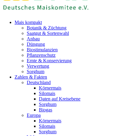
Mais kompakt
Botanik & Züchtung
Saatgut & Sortenwahl
Anbau
Düngung
Biostimulanzien
Pflanzenschutz
Ernte & Konservierung
Verwertung
Sorghum
Zahlen & Fakten
Deutschland
Körnermais
Silomais
Daten auf Kreisebene
Sorghum
Biogas
Europa
Körnermais
Silomais
Sorghum