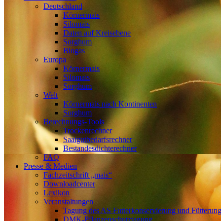
Deutschland
Körnermais
Silomais
Daten auf Kreisebene
Sorghum
Biogas
Europa
Körnermais
Silomais
Sorghum
Welt
Körnermais nach Kontinenten
Sorghum
Berechnungs-Tools
Trockenrechner
Saatgutbedarfsrechner
Bestandesdichterechner
FAQ
Presse & Medien
Fachzeitschrift „mais“
Downloadcenter
Lexikon
Veranstaltungen
Tagung des AS Futterkonservierung und Fütterun
DMK-Pflanzenschutztagung