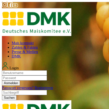
Mais kompakt
Zahlen & Fakten
Presse & Medien
DMK
Login
Anmelden
Passwort vergessen?
Registrieren
Suchen