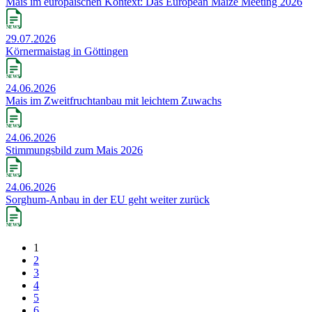
Mais im europäischen Kontext: Das European Maize Meeting 2026
29.07.2026
Körnermaistag in Göttingen
24.06.2026
Mais im Zweitfruchtanbau mit leichtem Zuwachs
24.06.2026
Stimmungsbild zum Mais 2026
24.06.2026
Sorghum-Anbau in der EU geht weiter zurück
1
2
3
4
5
6