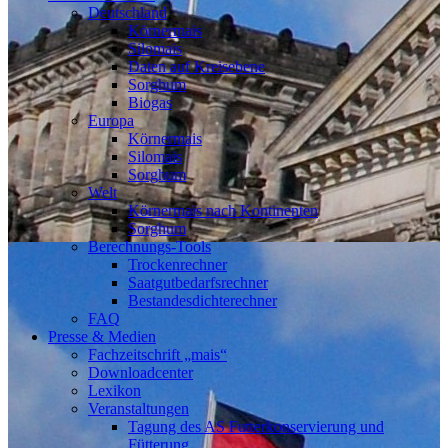
Deutschland
Körnermais
Silomais
Daten auf Kreisebene
Sorghum
Biogas
Europa
Körnermais
Silomais
Sorghum
Welt
Körnermais nach Kontinenten
Sorghum
Berechnungs-Tools
Trockenrechner
Saatgutbedarfsrechner
Bestandesdichterechner
FAQ
Presse & Medien
Fachzeitschrift „mais“
Downloadcenter
Lexikon
Veranstaltungen
Tagung des AS Futterkonservierung und
Fütterung