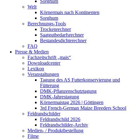
Sorghum
Welt
Körnermais nach Kontinenten
Sorghum
Berechnungs-Tools
Trockenrechner
Saatgutbedarfsrechner
Bestandesdichterechner
FAQ
Presse & Medien
Fachzeitschrift „mais“
Downloadcenter
Lexikon
Veranstaltungen
Tagung des AS Futterkonservierung und
Fütterung
DMK-Pflanzenschutztagung
DMK-Jahrestagung
Körnermaistag 2026 | Göttingen
3rd French-German Maize Breeders School
Feldrandschilder
Feldrandschild 2026
Feldrandschilder-Archiv
Medien- / Produktbestellung
Filme