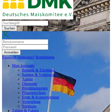
Suchen
Anmelden
Passwort vergessen?
Registrieren
Mais kompakt
Botanik & Züchtung
Saatgut & Sortenwahl
Anbau
Düngung
Biostimulanzien
Pflanzenschutz
Ernte & Konservierung
Verwertung
Sorghum
Zahlen & Fakten