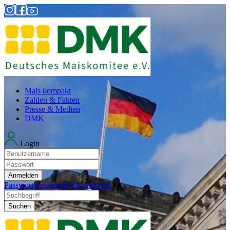
Mais kompakt
Zahlen & Fakten
Presse & Medien
DMK
Login
Anmelden
Passwort vergessen?
Registrieren
Suchen