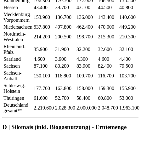
Brandenburg
196.300
179.500
172.900
166.300
155.500
Hessen
43.400
39.700
43.100
44.500
40.800
Mecklenburg-
153.900
136.700
136.000
143.400
140.600
Vorpommern
Niedersachsen
537.800
497.800
462.400
470.000
449.200
Nordrhein-
214.200
200.500
198.700
215.300
210.300
Westfalen
Rheinland-
35.900
31.900
32.200
32.600
32.100
Pfalz
Saarland
4.600
3.900
4.300
4.600
4.400
Sachsen
87.100
80.200
83.900
82.400
79.500
Sachsen-
150.100
116.800
109.700
116.700
103.700
Anhalt
Schleswig-
177.700
163.800
158.000
159.300
155.900
Holstein
Thüringen
61.600
52.700
58.400
60.800
53.000
Deutschland
2.219.600
2.028.300
2.000.000
2.048.700
1.963.100
gesamt**
D | Silomais (inkl. Biogasnutzung) - Erntemenge