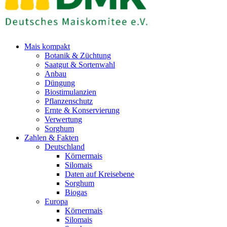
Mais kompakt
Botanik & Züchtung
Saatgut & Sortenwahl
Anbau
Düngung
Biostimulanzien
Pflanzenschutz
Ernte & Konservierung
Verwertung
Sorghum
Zahlen & Fakten
Deutschland
Körnermais
Silomais
Daten auf Kreisebene
Sorghum
Biogas
Europa
Körnermais
Silomais