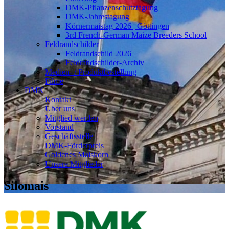
DMK-Pflanzenschutztagung
DMK-Jahrestagung
Körnermaistag 2026 | Göttingen
3rd French-German Maize Breeders School
Feldrandschilder
Feldrandschild 2026
Feldrandschilder-Archiv
Medien- / Produktbestellung
Filme
DMK
Kontakt
Über uns
Mitglied werden
Vorstand
Geschäftsstelle
DMK-Förderpreis
Goldenes Maiskorn
Unsere Mitglieder
Silomais